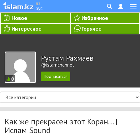
қаз
рус
Новое
Избранное
Интересное
Горячее
Рустам Рахмаев
@islamchannel
0
Как же прекрасен этот Коран... |
Ислам Sound