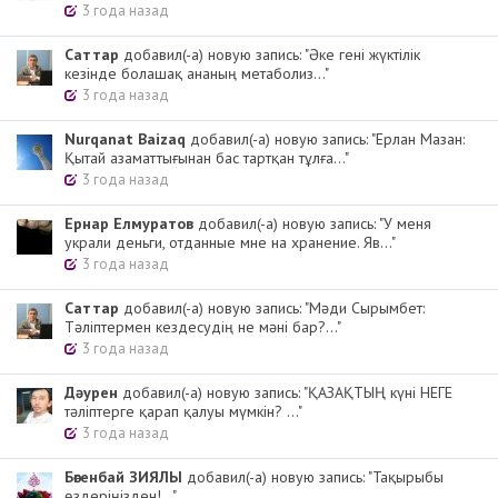
3 года назад
Cаттар
добавил(-а) новую запись: "Әке гені жүктілік
кезінде болашақ ананың метаболиз..."
3 года назад
Nurqanat Baizaq
добавил(-а) новую запись: "Ерлан Мазан:
Қытай азаматтығынан бас тартқан тұлға..."
3 года назад
Ернар Елмуратов
добавил(-а) новую запись: "У меня
украли деньги, отданные мне на хранение. Яв..."
3 года назад
Cаттар
добавил(-а) новую запись: "Мәди Сырымбет:
Тәліптермен кездесудің не мәні бар?..."
3 года назад
Дәурен
добавил(-а) новую запись: "ҚАЗАҚТЫҢ күні НЕГЕ
тәліптерге қарап қалуы мүмкін? ..."
3 года назад
Бөгенбай ЗИЯЛЫ
добавил(-а) новую запись: "Тақырыбы
өздеріңізден!..."