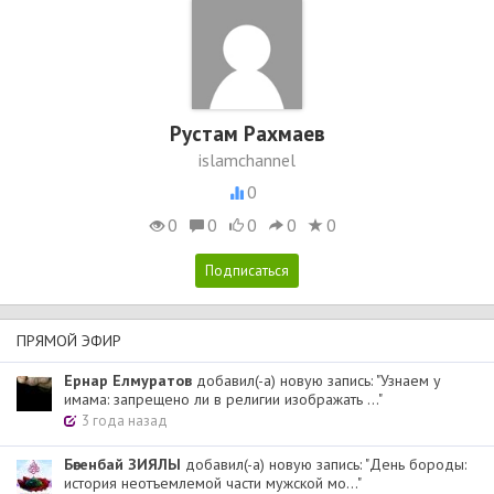
Рустам Рахмаев
islamchannel
0
0
0
0
0
0
ПРЯМОЙ ЭФИР
Ернар Елмуратов
добавил(-а) новую запись: "Узнаем у
имама: запрещено ли в религии изображать ..."
3 года назад
Бөгенбай ЗИЯЛЫ
добавил(-а) новую запись: "День бороды:
история неотъемлемой части мужской мо..."