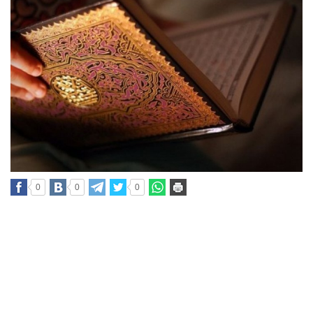
0
0
0