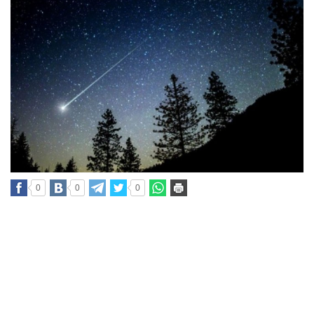
0
0
0