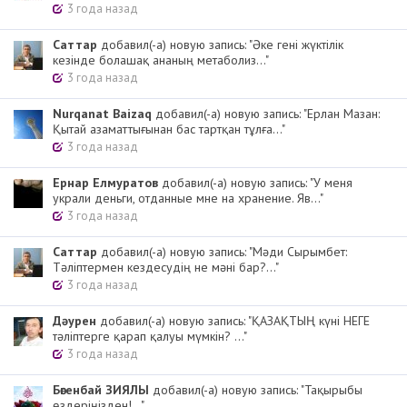
3 года назад
Cаттар
добавил(-а) новую запись: "Әке гені жүктілік
кезінде болашақ ананың метаболиз..."
3 года назад
Nurqanat Baizaq
добавил(-а) новую запись: "Ерлан Мазан:
Қытай азаматтығынан бас тартқан тұлға..."
3 года назад
Ернар Елмуратов
добавил(-а) новую запись: "У меня
украли деньги, отданные мне на хранение. Яв..."
3 года назад
Cаттар
добавил(-а) новую запись: "Мәди Сырымбет:
Тәліптермен кездесудің не мәні бар?..."
3 года назад
Дәурен
добавил(-а) новую запись: "ҚАЗАҚТЫҢ күні НЕГЕ
тәліптерге қарап қалуы мүмкін? ..."
3 года назад
Бөгенбай ЗИЯЛЫ
добавил(-а) новую запись: "Тақырыбы
өздеріңізден!..."