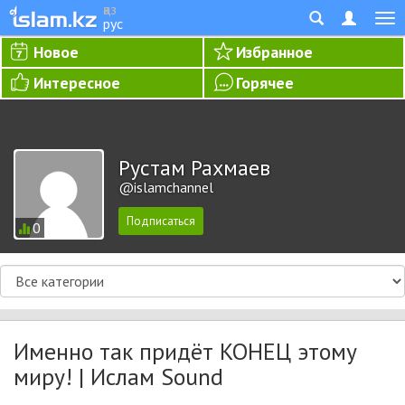
қаз
рус
Новое
Избранное
Интересное
Горячее
Рустам Рахмаев
@islamchannel
0
Именно так придёт КОНЕЦ этому
миру! | Ислам Sound