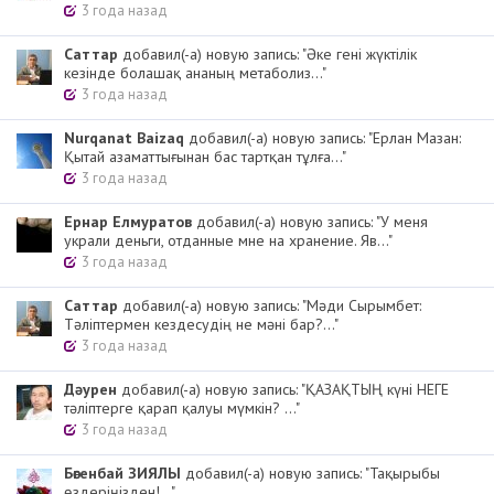
3 года назад
Cаттар
добавил(-а) новую запись: "Әке гені жүктілік
кезінде болашақ ананың метаболиз..."
3 года назад
Nurqanat Baizaq
добавил(-а) новую запись: "Ерлан Мазан:
Қытай азаматтығынан бас тартқан тұлға..."
3 года назад
Ернар Елмуратов
добавил(-а) новую запись: "У меня
украли деньги, отданные мне на хранение. Яв..."
3 года назад
Cаттар
добавил(-а) новую запись: "Мәди Сырымбет:
Тәліптермен кездесудің не мәні бар?..."
3 года назад
Дәурен
добавил(-а) новую запись: "ҚАЗАҚТЫҢ күні НЕГЕ
тәліптерге қарап қалуы мүмкін? ..."
3 года назад
Бөгенбай ЗИЯЛЫ
добавил(-а) новую запись: "Тақырыбы
өздеріңізден!..."