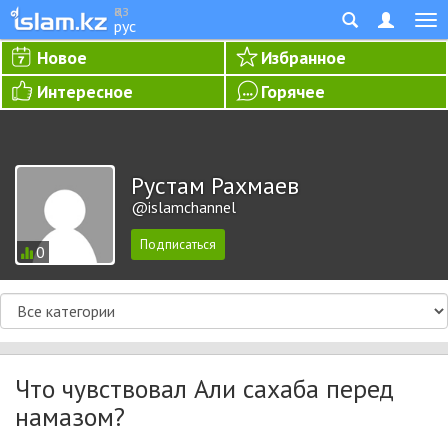
қаз
рус
Новое
Избранное
Интересное
Горячее
Рустам Рахмаев
@islamchannel
0
Что чувствовал Али сахаба перед
намазом?