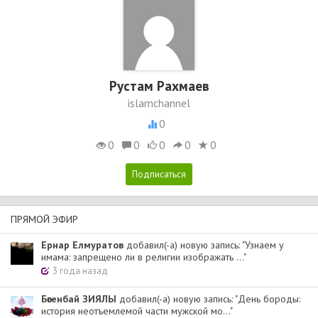
Рустам Рахмаев
islamchannel
0
0
0
0
0
0
ПРЯМОЙ ЭФИР
Ернар Елмуратов
добавил(-а) новую запись: "Узнаем у
имама: запрещено ли в религии изображать ..."
3 года назад
Бөгенбай ЗИЯЛЫ
добавил(-а) новую запись: "День бороды:
история неотъемлемой части мужской мо..."