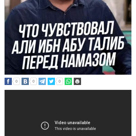
0
0
0