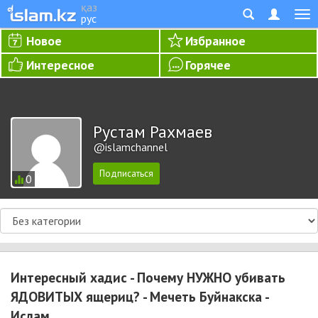
қаз
рус
Новое
Избранное
Интересное
Горячее
Рустам Рахмаев
@islamchannel
0
Интересный хадис - Почему НУЖНО убивать
ЯДОВИТЫХ ящериц? - Мечеть Буйнакска -
Ислам