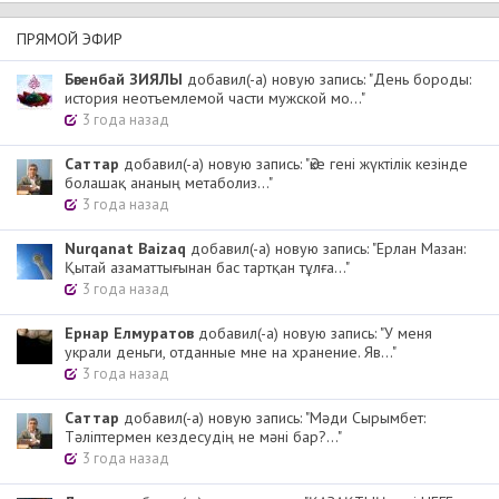
ПРЯМОЙ ЭФИР
Бөгенбай ЗИЯЛЫ
добавил(-а) новую запись: "День бороды:
история неотъемлемой части мужской мо..."
3 года назад
Cаттар
добавил(-а) новую запись: "Әке гені жүктілік кезінде
болашақ ананың метаболиз..."
3 года назад
Nurqanat Baizaq
добавил(-а) новую запись: "Ерлан Мазан:
Қытай азаматтығынан бас тартқан тұлға..."
3 года назад
Ернар Елмуратов
добавил(-а) новую запись: "У меня
украли деньги, отданные мне на хранение. Яв..."
3 года назад
Cаттар
добавил(-а) новую запись: "Мәди Сырымбет:
Тәліптермен кездесудің не мәні бар?..."
3 года назад