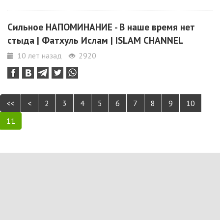
Сильное НАПОМИНАНИЕ - В наше время нет
стыда | Фатхуль Ислам | ISLAM CHANNEL
10 лет назад
2920
<<
<
2
3
4
5
6
7
8
9
10
11