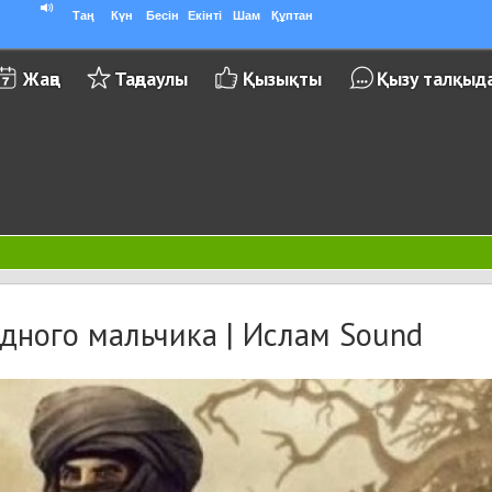
Таң
Күн
Бесін
Екінті
Шам
Құптан
Жаңа
Таңдаулы
Қызықты
Қызу талқыд
дного мальчика | Ислам Sound