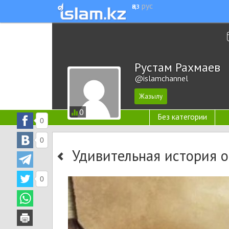
қаз
рус
Рустам Рахмаев
@islamchannel
0
Без категории
0
0
Удивительная история о
0