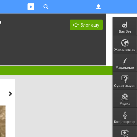
а
Блог ашу
Бас бет
Жаңалықтар
Мақалалар
Сұрақ-жауап
Медиа
Көңілсерпер