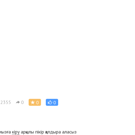
2355
0
0
0
ымызға
кіру
арқылы пікір қалдыра аласыз