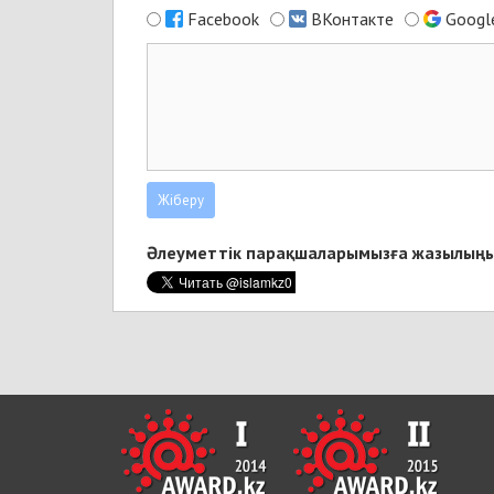
Facebook
ВКонтакте
Googl
Әлеуметтік парақшаларымызға жазылыңы