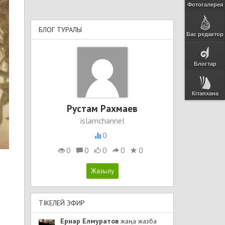
Фотогалерея
БЛОГ ТУРАЛЫ
Бас редактор
Блогтар
Кітапхана
Рустам Рахмаев
islamchannel
0
0
0
0
0
0
ТІКЕЛЕЙ ЭФИР
Ернар Елмуратов
жаңа жазба