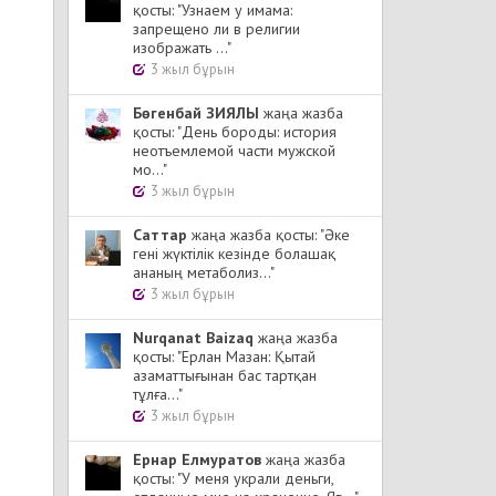
қосты: "Узнаем у имама:
запрещено ли в религии
изображать ..."
3 жыл бұрын
Бөгенбай ЗИЯЛЫ
жаңа жазба
қосты: "День бороды: история
неотъемлемой части мужской
мо..."
3 жыл бұрын
Cаттар
жаңа жазба қосты: "Әке
гені жүктілік кезінде болашақ
ананың метаболиз..."
3 жыл бұрын
Nurqanat Baizaq
жаңа жазба
қосты: "Ерлан Мазан: Қытай
азаматтығынан бас тартқан
тұлға..."
3 жыл бұрын
Ернар Елмуратов
жаңа жазба
қосты: "У меня украли деньги,