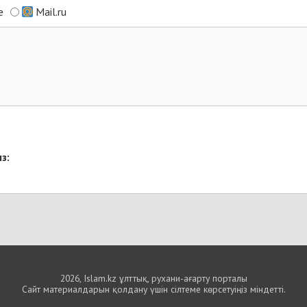
e
Mail.ru
з:
2026, Islam.kz ұлттық, рухани-ағарту порталы
Сайт материалдарын қолдану үшін сілтеме көрсетуіңіз міндетті.