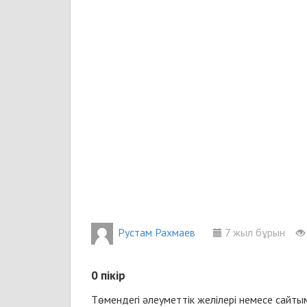
Рустам Рахмаев
7 жыл бұрын
0
пікір
Төмендегі әлеуметтік желілері немесе сайт