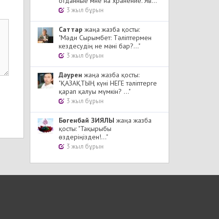
отданные мне на хранение. Яв..."
3 жыл бұрын
Cаттар
жаңа жазба қосты:
"Мәди Сырымбет: Тәліптермен
кездесудің не мәні бар?..."
3 жыл бұрын
Дәурен
жаңа жазба қосты:
"ҚАЗАҚТЫҢ күні НЕГЕ тәліптерге
қарап қалуы мүмкін? ..."
3 жыл бұрын
Бөгенбай ЗИЯЛЫ
жаңа жазба
қосты: "Тақырыбы
өздеріңізден!..."
3 жыл бұрын